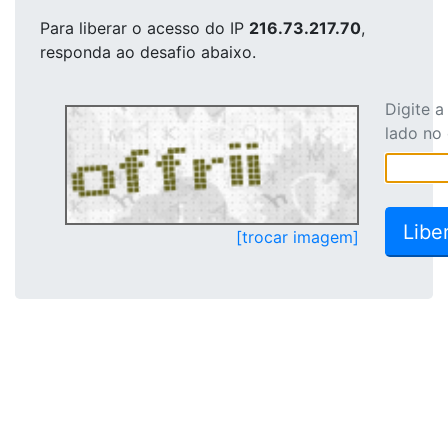
Para liberar o acesso
do IP
216.73.217.70
,
responda ao desafio abaixo.
Digite 
lado no
[trocar imagem]