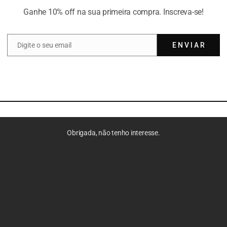
Ganhe 10% off na sua primeira compra. Inscreva-se!
Digite o seu email
E N V I A R
Email
IHOVER
Just hover it all
Obrigada, não tenho interesse.