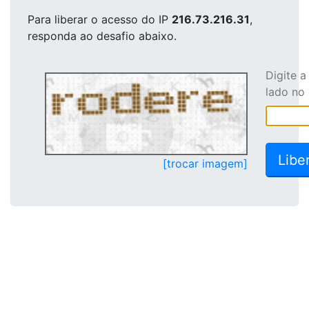
Para liberar o acesso
do IP
216.73.216.31
,
responda ao desafio abaixo.
Digite 
lado no
[trocar imagem]